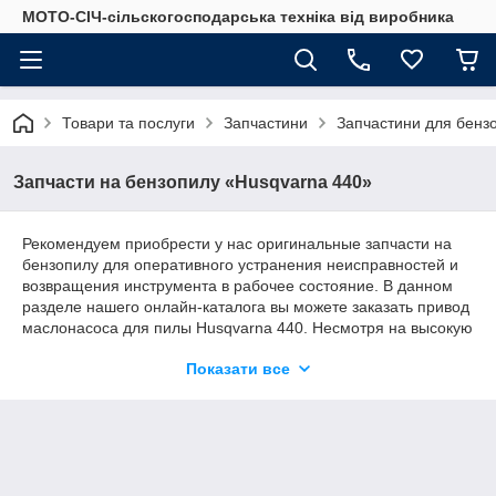
МОТО-СІЧ-сільскогосподарська техніка від виробника
Товари та послуги
Запчастини
Запчастини для бенз
Запчасти на бензопилу «Husqvarna 440»
Рекомендуем приобрести у нас оригинальные запчасти на
бензопилу для оперативного устранения неисправностей и
возвращения инструмента в рабочее состояние. В данном
разделе нашего онлайн-каталога вы можете заказать привод
маслонасоса для пилы Husqvarna 440. Несмотря на высокую
надежность этого инструмента, при высокой нагрузке
Показати все
возможен выход из строя некоторых элементов. Мы
поможем вам починить пилу и избежать расходов на
приобретение новой.
Привод маслонасоса для пилы