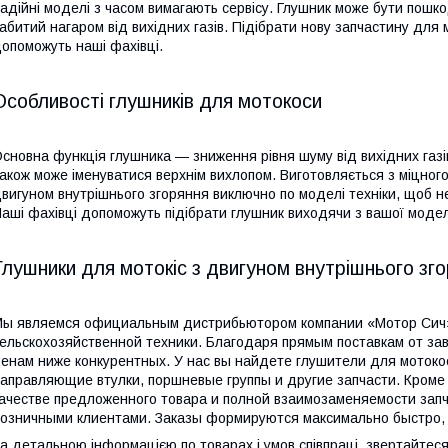
адійні моделі з часом вимагають сервісу. Глушник може бути пошк
абитий нагаром від вихідних газів. Підібрати нову запчастину для
опоможуть наші фахівці.
Особливості глушників для мотокоси
сновна функція глушника — зниження рівня шуму від вихідних газів
акож може іменуватися верхнім вихлопом. Виготовляється з міцного
вигуном внутрішнього згоряння виключно по моделі техніки, щоб н
аші фахівці допоможуть підібрати глушник виходячи з вашої модел
Глушники для мотокіс з двигуном внутрішнього зг
ы являемся официальным дистрибьютором компании «Мотор Сич»
ельскохозяйственной техники. Благодаря прямым поставкам от за
енам ниже конкурентных. У нас вы найдете глушители для мотокос
аправляющие втулки, поршневые группы и другие запчасти. Кроме 
ачестве предложенного товара и полной взаимозаменяемости зап
озничными клиентами. Заказы формируются максимально быстро, а
а детальною інформацією по товарах і умов співпраці, звертайтеся