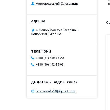
Миргородський Олександр
в
м.Запоріжжя вул.Гагаріна3,
Запоріжжя, Україна
+380 (67) 749-76-20
+380 (99) 442-16-93
bronzova1959@gmail.com