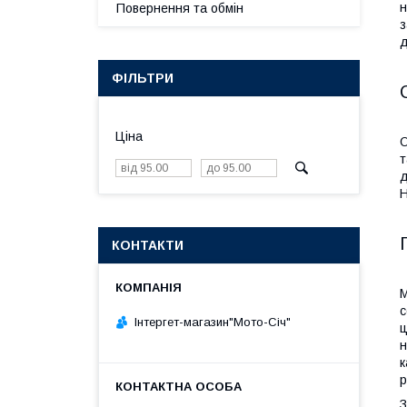
н
Повернення та обмін
з
д
ФІЛЬТРИ
Ціна
О
т
д
Н
КОНТАКТИ
М
с
Інтергет-магазин"Мото-Січ"
ц
н
к
р
З