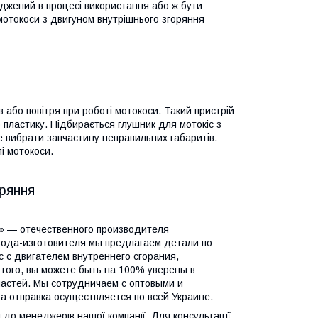
оджений в процесі використання або ж бути
 мотокоси з двигуном внутрішнього згоряння
 або повітря при роботі мотокоси. Такий пристрій
 пластику. Підбирається глушник для мотокіс з
е вибрати запчастину неправильних габаритів.
і мотокоси.
оряння
 — отечественного производителя
вода-изготовителя мы предлагаем детали по
 с двигателем внутреннего сгорания,
того, вы можете быть на 100% уверены в
частей. Мы сотрудничаем с оптовыми и
 отправка осуществляется по всей Украине.
 до менеджерів нашої компанії. Для консультації