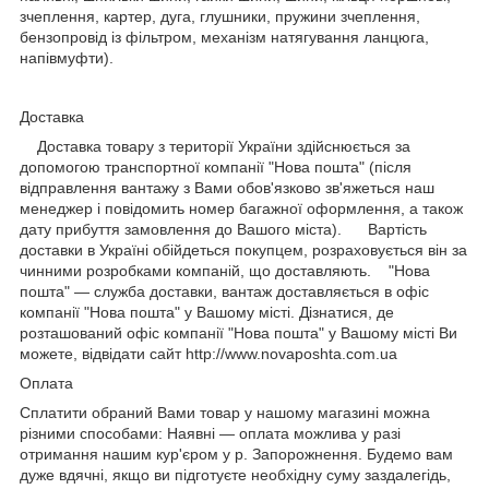
зчеплення, картер, дуга, глушники, пружини зчеплення,
бензопровід із фільтром, механізм натягування ланцюга,
напівмуфти).
Доставка
Доставка товару з території України здійснюється за
допомогою транспортної компанії "Нова пошта" (після
відправлення вантажу з Вами обов'язково зв'яжеться наш
менеджер і повідомить номер багажної оформлення, а також
дату прибуття замовлення до Вашого міста). Вартість
доставки в Україні обійдеться покупцем, розраховується він за
чинними розробками компаній, що доставляють. "Нова
пошта" — служба доставки, вантаж доставляється в офіс
компанії "Нова пошта" у Вашому місті. Дізнатися, де
розташований офіс компанії "Нова пошта" у Вашому місті Ви
можете, відвідати сайт http://www.novaposhta.com.ua
Оплата
Сплатити обраний Вами товар у нашому магазині можна
різними способами: Наявні ― оплата можлива у разі
отримання нашим кур'єром у р. Запорожнення. Будемо вам
дуже вдячні, якщо ви підготуєте необхідну суму заздалегідь,