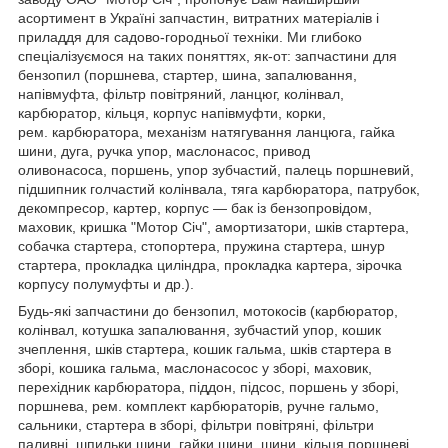
асортимент в Україні запчастин, витратних матеріалів і
приладдя для садово-городньої техніки. Ми глибоко
спеціалізуємося на таких поняттях, як-от: запчастини для
бензопил (поршнева, стартер, шина, запалювання,
напівмуфта, фільтр повітряний, ланцюг, колінвал,
карбюратор, кільця, корпус напівмуфти, корки,
рем. карбюратора, механізм натягування ланцюга, гайка
шини, дуга, ручка упор, маслонасос, привод
оливонасоса, поршень, упор зубчастий, палець поршневий,
підшипник голчастий колінвала, тяга карбюратора, патрубок,
декомпресор, картер, корпус — бак із бензопровідом,
маховик, кришка "Мотор Січ", амортизатори, шків стартера,
собачка стартера, стопортера, пружина стартера, шнур
стартера, прокладка циліндра, прокладка картера, зірочка
корпусу полумуфты и др.).
Будь-які запчастини до бензопил, мотокосів (карбюратор,
колінвал, котушка запалювання, зубчастий упор, кошик
зчеплення, шків стартера, кошик гальма, шків стартера в
зборі, кошика гальма, маслонасосос у зборі, маховик,
перехідник карбюратора, піддон, підсос, поршень у зборі,
поршнева, рем. комплект карбюраторів, ручне гальмо,
сальники, стартера в зборі, фільтри повітряні, фільтри
паливні, шпильки шини, гайки шини, шини, кільця поршневі,