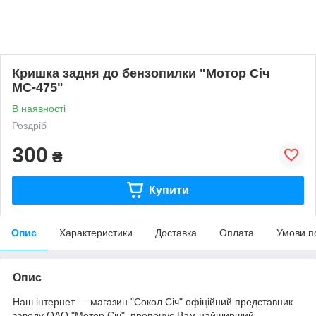
Кришка задня до бензопилки "Мотор Січ
МС-475"
В наявності
Роздріб
300
₴
Купити
Опис
Характеристики
Доставка
Оплата
Умови п
Опис
Наш інтернет — магазин "Сокол Січ" офіційний представник
заводу ОАО "Мотор Січ", пропонує Вам найширший