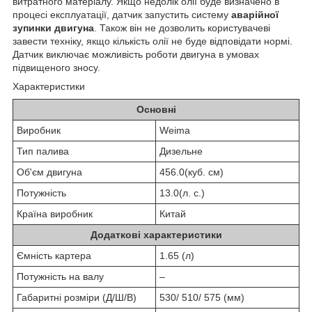
витратного матеріалу. Якщо недолік олії буде визначено в
процесі експлуатації, датчик запустить систему
аварійної
зупинки двигуна
. Також він не дозволить користувачеві
завести техніку, якщо кількість олії не буде відповідати нормі.
Датчик виключає можливість роботи двигуна в умовах
підвищеного зносу.
Характеристики
Основні
Виробник
Weima
Тип палива
Дизельне
Об'єм двигуна
456.0(куб. см)
Потужність
13.0(л. с.)
Країна виробник
Китай
Додаткові характеристики
Ємність картера
1.65 (л)
Потужність на валу
–
Габаритні розміри (Д/Ш/В)
530/ 510/ 575 (мм)