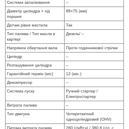
Система запалювання
–
Діаметр циліндра × хід
88×75 (мм)
поршня
Датчик рівня мастила
Так
Тип палива / Тип масла в
Дизель/ –
картері
Напрямок обертання вала
Проти годинникової стрілки
Циліндр
–
Розташування циліндра
–
Гарантійний термін (міс)
12 (міс.)
Декомпресор
–
Система пуску
Ручний стартер /
Електростартер
Витрата палива
–
Тип двигуна
Чотиритактний
одноциліндровий (ОНV)
Питома витрата палива
280 (г/кВт.ч) / 380.8 (г/л. с.