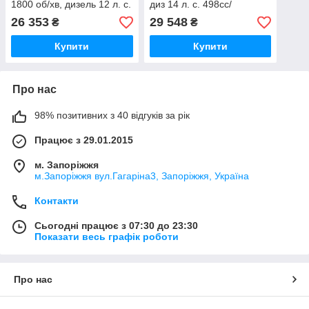
1800 об/хв, дизель 12 л. с.
диз 14 л. с. 498cc/
456cc/ Циліндр знімних,
Електричний стартер.
26 353
29 548
₴
₴
Ел/ст.
Купити
Купити
Про нас
98% позитивних з 40 відгуків за рік
Працює з 29.01.2015
м. Запоріжжя
м.Запоріжжя вул.Гагаріна3, Запоріжжя, Україна
Контакти
Сьогодні працює з 07:30 до 23:30
Показати весь графік роботи
Про нас