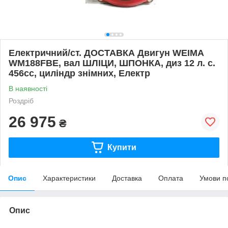
Електричний/ст. ДОСТАВКА Двигун WEIMA
WM188FBE, вал ШЛІЦИ, ШПОНКА, диз 12 л. с.
456cc, циліндр знімних, Електр
В наявності
Роздріб
26 975
₴
Купити
Опис
Характеристики
Доставка
Оплата
Умови п
Опис