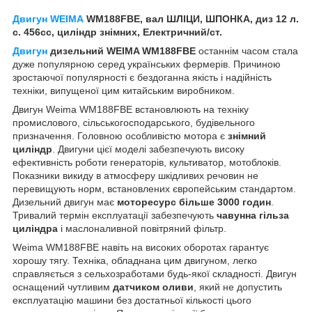
Двигун WEIMA
WM188FBE, вал ШЛІЦИ, ШПОНКА, диз 12 л.
с. 456cc, циліндр знімних, Електричний/ст.
Двигун
дизельний WEIMA WM188FBE
останнім часом стала
дуже популярною серед українських фермерів. Причиною
зростаючої популярності є бездоганна якість і надійність
техніки, випущеної цим китайським виробником.
Двигун Weima WM188FВE встановлюють на техніку
промислового, сільськогосподарського, будівельного
призначення. Головною особливістю мотора є
знімний
циліндр
. Двигуни цієї моделі забезпечують високу
ефективність роботи генераторів, культиватор, мотоблоків.
Показники викиду в атмосферу шкідливих речовин не
перевищують норм, встановлених європейським стандартом.
Дизельний двигун має
моторесурс більше 3000 годин
.
Тривалий термін експлуатації забезпечують
чавунна гільза
циліндра
і маслоналивной повітряний фільтр.
Weima WM188FВE навіть на високих оборотах гарантує
хорошу тягу. Техніка, обладнана цим двигуном, легко
справляється з сельхозработами будь-якої складності. Двигун
оснащений чутливим
датчиком оливи
, який не допустить
експлуатацію машини без достатньої кількості цього