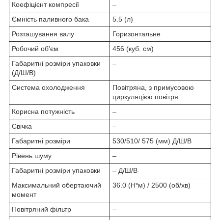
Коефіцієнт компресії
–
Ємність паливного бака
5.5 (л)
Розташування валу
Горизонтальне
Робочий об'єм
456 (куб. см)
Габаритні розміри упаковки
–
(Д/Ш/В)
Система охолодження
Повітряна, з примусовою
циркуляцією повітря
Корисна потужність
–
Свічка
–
Габаритні розміри
530/510/ 575 (мм) Д/Ш/В
Рівень шуму
–
Габаритні розміри упаковки
– Д/Ш/В
Максимальний обертаючий
36.0 (Н*м) / 2500 (об/хв)
момент
Повітряний фільтр
–