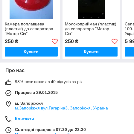
Камера поплавцева
Молокоприймач (пластик)
Сепа
(пластик) до сепаратора
до сепаратора "Мотор
100-
"Мотор Січ"
Січ"
Укра
250
250
5 9
₴
₴
Купити
Купити
Про нас
98% позитивних з 40 відгуків за рік
Працює з 29.01.2015
м. Запоріжжя
м.Запоріжжя вул.Гагаріна3, Запоріжжя, Україна
Контакти
Сьогодні працює з 07:30 до 23:30