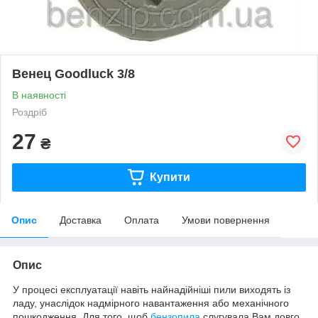
Венец Goodluck 3/8
В наявності
Роздріб
27
₴
Купити
Опис
Доставка
Оплата
Умови повернення
Опис
У процесі експлуатації навіть найнадійніші пили виходять із
ладу, унаслідок надмірного навантаження або механічного
пошкодження. Для того, щоб
бензопила
слугувала Вам довго