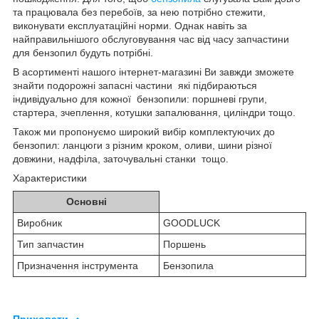
та працювала без перебоїв, за нею потрібно стежити,
виконувати експлуатаційні норми. Однак навіть за
найправильнішого обслуговування час від часу запчастини
для бензопил будуть потрібні.
В асортименті нашого інтернет-магазині Ви завжди зможете
знайти подорожні запасні частини які підбираються
індивідуально для кожної бензопили: поршневі групи,
стартера, зчеплення, котушки запалювання, циліндри тощо.
Також ми пропонуємо широкий вибір комплектуючих до
бензопил: ланцюги з різним кроком, оливи, шини різної
довжини, надфіла, заточувальні станки тощо.
Характеристики
Основні
Виробник
GOODLUCK
Тип запчастин
Поршень
Призначення інструмента
Бензопила
Приховати