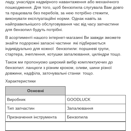
ладу, унаслідок надмірного навантаження або механічного
пошкодження. Для того, щоб бензопила слугувала Вам довго
та працювала без перебоїв, за нею потрібно стежити,
виконувати експлуатаційні норми. Однак навіть за
найправильнішого обслуговування час від часу запчастини
для бензопил будуть потрібні.
В асортименті нашого інтернет-магазині Ви завжди зможете
знайти подорожні запасні частини які підбираються
індивідуально для кожної бензопили: поршневі групи,
стартера, зчеплення, котушки запалювання, циліндри тощо.
Також ми пропонуємо широкий вибір комплектуючих до
бензопил: ланцюги з різним кроком, оливи, шини різної
довжини, надфіла, заточувальні станки тощо.
Характеристики
Основні
Виробник
GOODLUCK
Тип запчастин
Запалювання
Призначення інструмента
Бензопила