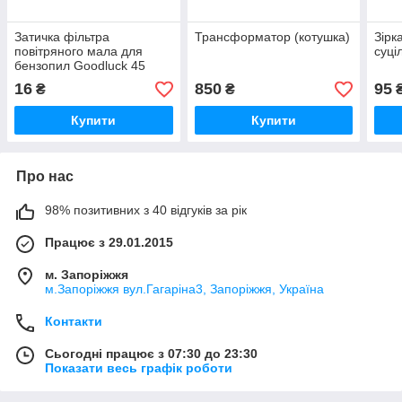
Затичка фільтра
Трансформатор (котушка)
Зірк
повітряного мала для
суці
бензопил Goodluck 45
16
850
95
₴
₴
Купити
Купити
Про нас
98% позитивних з 40 відгуків за рік
Працює з 29.01.2015
м. Запоріжжя
м.Запоріжжя вул.Гагаріна3, Запоріжжя, Україна
Контакти
Сьогодні працює з 07:30 до 23:30
Показати весь графік роботи