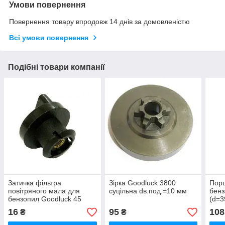
Умови повернення
Повернення товару впродовж 14 днів за домовленістю
Всі умови повернення
Подібні товари компанії
Затичка фільтра
Зірка Goodluck 3800
Порш
повітряного мала для
суцільна dв.под.=10 мм
бенз
бензопил Goodluck 45
(d=3
16
95
108
₴
₴