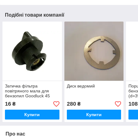
Подібні товари компанії
Затичка фільтра
Диск ведомий
Порш
повітряного мала для
бенз
бензопил Goodluck 45
(d=3
16
280
108
₴
₴
Купити
Купити
Про нас