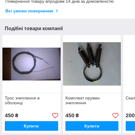
Повернення товару впродовж 14 днів за домовленістю
Всі умови повернення
Подібні товари компанії
Трос зчеплення в
Комплект пружин
Скал
оболонці
зчеплення
450
450
200
₴
₴
Купити
Купити