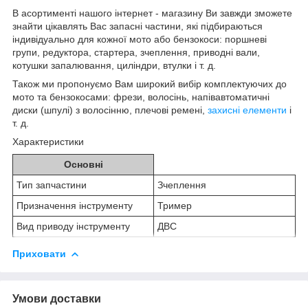
В асортименті нашого інтернет - магазину Ви завжди зможете
знайти цікавлять Вас запасні частини, які підбираються
індивідуально для кожної мото або бензокоси: поршневі
групи, редуктора, стартера, зчеплення, приводні вали,
котушки запалювання, циліндри, втулки і т. д.
Також ми пропонуємо Вам широкий вибір комплектуючих до
мото та бензокосами: фрези, волосінь, напівавтоматичні
диски (шпулі) з волосінню, плечові ремені,
захисні елементи
і
т. д.
Характеристики
Основні
Тип запчастини
Зчеплення
Призначення інструменту
Тример
Вид приводу інструменту
ДВС
Приховати
Умови доставки