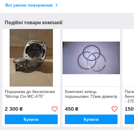
Всі умови повернення
Подібні товари компанії
Поршнева до бензопилки
Комплект кілець
Пал
"Мотор Січ МС-475"
поршньових 72мм діаметр
бенз
- 27
2 300
450
150
₴
₴
Купити
Купити