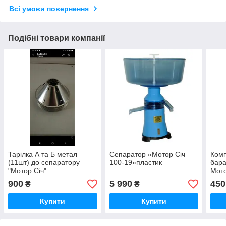
Всі умови повернення
Подібні товари компанії
Тарілка А та Б метал
Сепаратор «Мотор Січ
Комп
(11шт) до сепаратору
100-19»пластик
бара
"Мотор Січ"
Мото
900
5 990
450
₴
₴
Купити
Купити