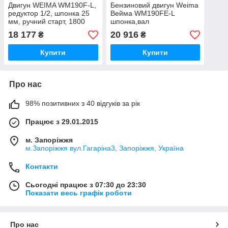
Двигун WEIMA WM190F-L,
Бензиновий двигун Weima
редуктор 1/2, шпонка 25
Вейма WM190FE-L
мм, ручний старт, 1800
шпонка,вал
об./хв, 16 к.с.
25мм,понижуючий
18 177
20 916
₴
₴
редуктор 1\2
Купити
Купити
Про нас
98% позитивних з 40 відгуків за рік
Працює з 29.01.2015
м. Запоріжжя
м.Запоріжжя вул.Гагаріна3, Запоріжжя, Україна
Контакти
Сьогодні працює з 07:30 до 23:30
Показати весь графік роботи
Про нас