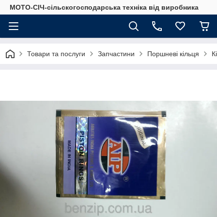
МОТО-СІЧ-сільскогосподарська техніка від виробника
Товари та послуги
Запчастини
Поршневі кільця
К