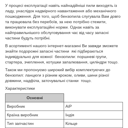
У процесі експлуатації навіть найнадійніші пили виходять із
ладу, унаслідок надмірного навантаження або механічного
пошкодження. Для того, щоб бензопила слугувала Вам довго
та працювала без перебоїв, за нею потрібно стежити,
виконувати експлуатаційні норми. Однак навіть за
найправильнішого обслуговування час від часу запасні
частини будуть потрібні.
В асортименті нашого інтернет-магазині Ви завжди зможете
знайти подорожні запасні частини які підбираються
індивідуально для кожної бензопили: поршневі групи,
стартера, зчеплення, котушки запалювання, циліндри тощо.
Також ми пропонуємо широкий вибір комплектуючих до
бензопил: ланцюги з різним кроком, оливи, шини різної
довжини, надфіла, заточувальні станки тощо.
Характеристики
Основні
Виробник
АїР
Країна виробник
Індія
Тип запчастин
Кільце