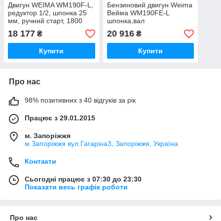
Двигун WEIMA WM190F-L,
Бензиновий двигун Weima
редуктор 1/2, шпонка 25
Вейма WM190FE-L
мм, ручний старт, 1800
шпонка,вал
об./хв, 16 к.с.
25мм,понижуючий
18 177
20 916
₴
₴
редуктор 1\2
Купити
Купити
Про нас
98% позитивних з 40 відгуків за рік
Працює з 29.01.2015
м. Запоріжжя
м.Запоріжжя вул.Гагаріна3, Запоріжжя, Україна
Контакти
Сьогодні працює з 07:30 до 23:30
Показати весь графік роботи
Про нас