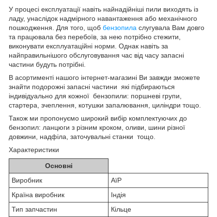
У процесі експлуатації навіть найнадійніші пили виходять із
ладу, унаслідок надмірного навантаження або механічного
пошкодження. Для того, щоб
бензопила
слугувала Вам довго
та працювала без перебоїв, за нею потрібно стежити,
виконувати експлуатаційні норми. Однак навіть за
найправильнішого обслуговування час від часу запасні
частини будуть потрібні.
В асортименті нашого інтернет-магазині Ви завжди зможете
знайти подорожні запасні частини які підбираються
індивідуально для кожної бензопили: поршневі групи,
стартера, зчеплення, котушки запалювання, циліндри тощо.
Також ми пропонуємо широкий вибір комплектуючих до
бензопил: ланцюги з різним кроком, оливи, шини різної
довжини, надфіла, заточувальні станки тощо.
Характеристики
Основні
Виробник
АїР
Країна виробник
Індія
Тип запчастин
Кільце