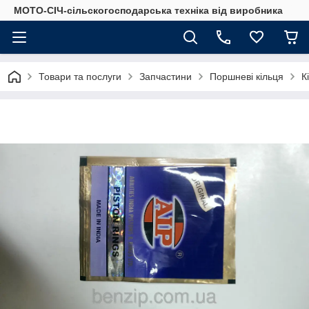
МОТО-СІЧ-сільскогосподарська техніка від виробника
Товари та послуги
Запчастини
Поршневі кільця
К