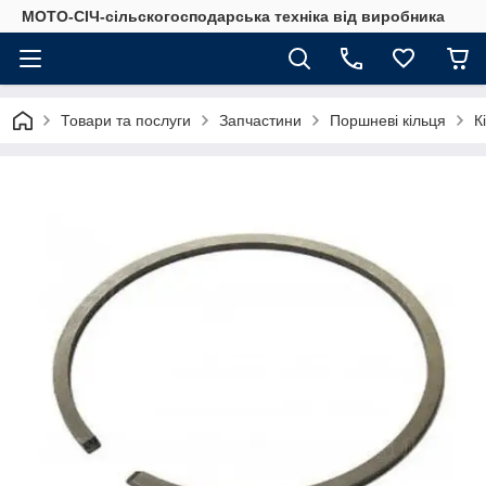
МОТО-СІЧ-сільскогосподарська техніка від виробника
Товари та послуги
Запчастини
Поршневі кільця
К