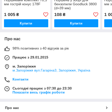
Поршневий комплект 78,5
Поршень у зборі для
Порш
мм гострій конус 178F
бензопили Goodluck 3800
мм з
(d=39 мм)
1 005
108
1 0
₴
₴
Купити
Купити
Про нас
98% позитивних з 40 відгуків за рік
Працює з 29.01.2015
м. Запоріжжя
м.Запоріжжя вул.Гагаріна3, Запоріжжя, Україна
Контакти
Сьогодні працює з 07:30 до 23:30
Показати весь графік роботи
Про нас