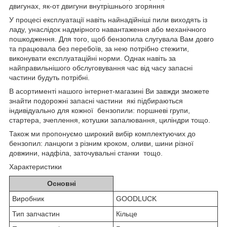
двигунах, як-от двигуни внутрішнього згоряння
У процесі експлуатації навіть найнадійніші пили виходять із
ладу, унаслідок надмірного навантаження або механічного
пошкодження. Для того, щоб бензопила слугувала Вам довго
та працювала без перебоїв, за нею потрібно стежити,
виконувати експлуатаційні норми. Однак навіть за
найправильнішого обслуговування час від часу запасні
частини будуть потрібні.
В асортименті нашого інтернет-магазині Ви завжди зможете
знайти подорожні запасні частини які підбираються
індивідуально для кожної бензопили: поршневі групи,
стартера, зчеплення, котушки запалювання, циліндри тощо.
Також ми пропонуємо широкий вибір комплектуючих до
бензопил: ланцюги з різним кроком, оливи, шини різної
довжини, надфіла, заточувальні станки тощо.
Характеристики
Основні
Виробник
GOODLUCK
Тип запчастин
Кільце