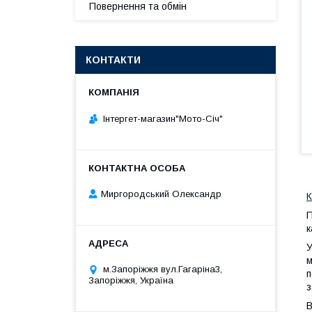
Повернення та обмін
КОНТАКТИ
Інтергет-магазин"Мото-Січ"
Миргородський Олександр
К
П
к
У
м
м.Запоріжжя вул.Гагаріна3,
п
Запоріжжя, Україна
з
В