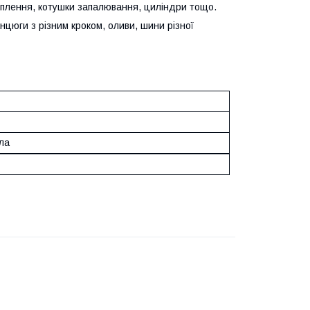
чеплення, котушки запалювання, циліндри тощо.
цюги з різним кроком, оливи, шини різної
ла