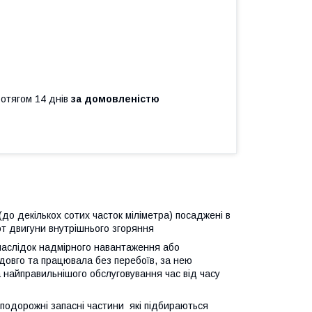
ротягом 14 днів
за домовленістю
(до декількох сотих часток міліметра) посаджені в
от двигуни внутрішнього згоряння
 унаслідок надмірного навантаження або
довго та працювала без перебоїв, за нею
а найправильнішого обслуговування час від часу
подорожні запасні частини які підбираються