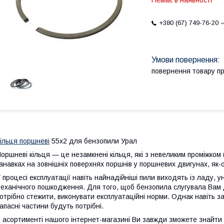
Немає в наявності
+380 (67) 749-76-20
повернення товару п
ільця поршневі
55x2 для бензопили Урал
оршневі кільця — це незамкнені кільця, які з невеликим проміжком 
анавках на зовнішніх поверхнях поршнів у поршневих двигунах, як-
 процесі експлуатації навіть найнадійніші пили виходять із ладу,
еханічного пошкодження. Для того, щоб бензопила слугувала Вам 
отрібно стежити, виконувати експлуатаційні норми. Однак навіть з
апасні частини будуть потрібні.
 асортименті нашого інтернет-магазині Ви завжди зможете знайти 