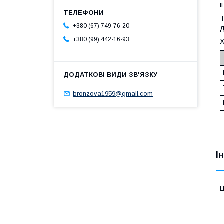
і
Т
+380 (67) 749-76-20
д
+380 (99) 442-16-93
Х
bronzova1959@gmail.com
І
Ц