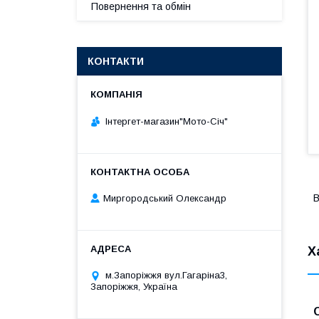
Повернення та обмін
КОНТАКТИ
Інтергет-магазин"Мото-Січ"
В
Миргородський Олександр
Х
м.Запоріжжя вул.Гагаріна3,
Запоріжжя, Україна