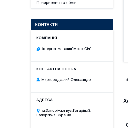
Повернення та обмін
КОНТАКТИ
Інтергет-магазин"Мото-Січ"
В
Миргородський Олександр
Х
м.Запоріжжя вул.Гагаріна3,
Запоріжжя, Україна