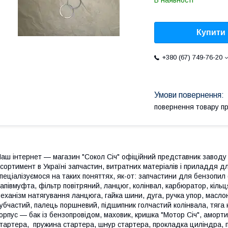
В наявності
Купити
+380 (67) 749-76-20
повернення товару п
аш інтернет — магазин "Сокол Січ" офіційний представник заводу
сортимент в Україні запчастин, витратних матеріалів і приладдя д
пеціалізуємося на таких поняттях, як-от: запчастини для бензопил
апівмуфта, фільтр повітряний, ланцюг, колінвал, карбюратор, кільц
еханізм натягування ланцюга, гайка шини, дуга, ручка упор, масл
убчастий, палець поршневий, підшипник голчастий колінвала, тяга
орпус — бак із бензопровідом, маховик, кришка "Мотор Січ", аморти
тартера, пружина стартера, шнур стартера, прокладка циліндра, 