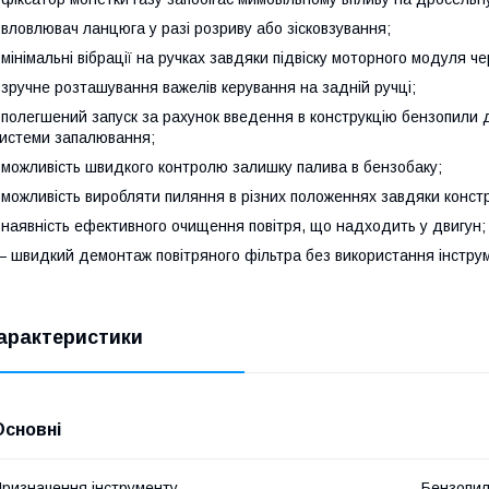
 вловлювач ланцюга у разі розриву або зісковзування;
 мінімальні вібрації на ручках завдяки підвіску моторного модуля 
 зручне розташування важелів керування на задній ручці;
 полегшений запуск за рахунок введення в конструкцію бензопили 
истеми запалювання;
 можливість швидкого контролю залишку палива в бензобаку;
 можливість виробляти пиляння в різних положеннях завдяки констр
 наявність ефективного очищення повітря, що надходить у двигун
 швидкий демонтаж повітряного фільтра без використання інструм
арактеристики
Основні
ризначення інструменту
Бензопи