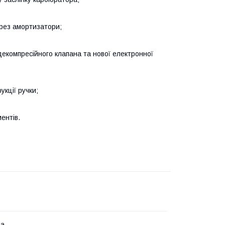
через амортизатори;
декомпресійного клапана та нової електронної
укції ручки;
;
ентів.
ла