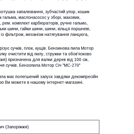
 котушка запалювання, зубчастий упор, кошик
к гальма, маслонасосос у зборі, маховик,
, рем. комплект карбюраторів, ручне гальмо,
льки шини, гайки шини, шини, кільця поршневі,
 із фільтром, механізм натягування ланцюга,
зує сучків, гілок, кущів. Бензинова пила Мотор
лку очистити від пилу, стружки та обов'язково
жя) призначена для валки дерев від 100 см,
ня сучків. Бензопила Мотор Січ "МС-270"
Пила має полегшений запуск завдяки декомпресійн
єю Ви можете в нашому інтернет-магазині.
ич (Запоріжжя)