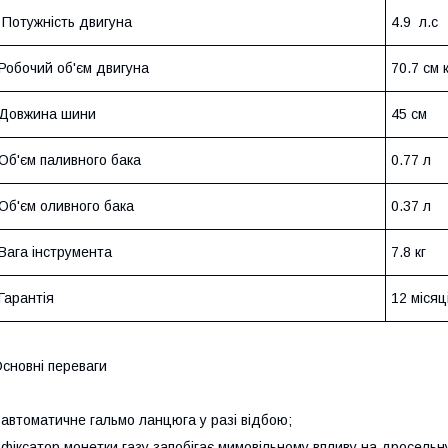
Потужність двигуна
4.9 л.с
Робочий об'єм двигуна
70.7 см 
Довжина шини
45 см
Об'єм паливного бака
0.77 л
Об'єм оливного бака
0.37 л
Вага інструмента
7.8 кг
Гарантія
12 місяц
сновні переваги
 автоматичне гальмо ланцюга у разі відбою;
 фіксатор монетки газу запобігає мимовільному впливу на дросельн