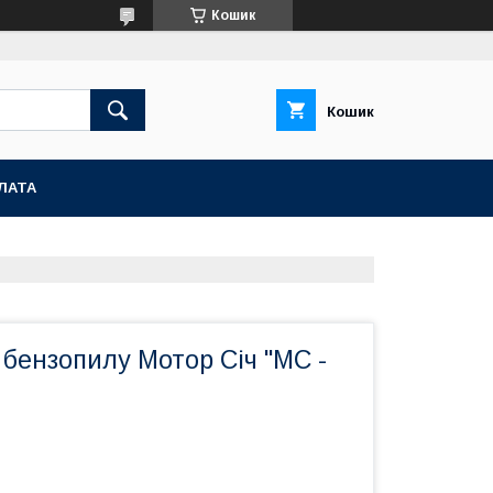
Кошик
Кошик
ЛАТА
а бензопилу Мотор Січ "МС -