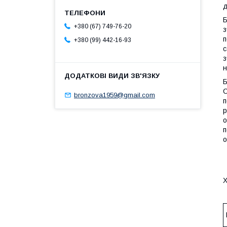
д
Б
+380 (67) 749-76-20
з
п
+380 (99) 442-16-93
с
з
н
Б
С
bronzova1959@gmail.com
п
р
о
п
о
Х