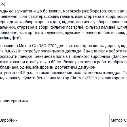
р.).
удь-які запчастини до бензопил, мотокосів (карбюратор, колінвал,
чеплення, шків стартера, кошик гальма, шків стартера в зборі, коши
ерехідник карбюратора, піддон, підсос, поршень у зборі, поршнева
альники, стартера в зборі, фільтри повітряні, фільтри паливні, шпи
чеплення, картер, дуга, глушники, пружини зчеплення, бензопровід
апівмуфти).
ензопила Мотор Січ "МС-270" для заготівлі дров пиляє дерева, підрі
іч "МС-270" потребує правильного догляду, бажано після роботи пи
ослабити ланцюг. Бензинова пила вітчизняного виробника (Запоріж
озпилювання стовбурів до 60 см. Виконує столярні роботи, обрізан
бладнана одноциліндровим двотактним двигуном
отужністю 4,9 л.с., а також поліпшеним охолодженням циліндра. 
му клапану. Купити бензопилу Мотор Січ "МС-270" з річною гаранті
арактеристики
Виробник
Мотор С