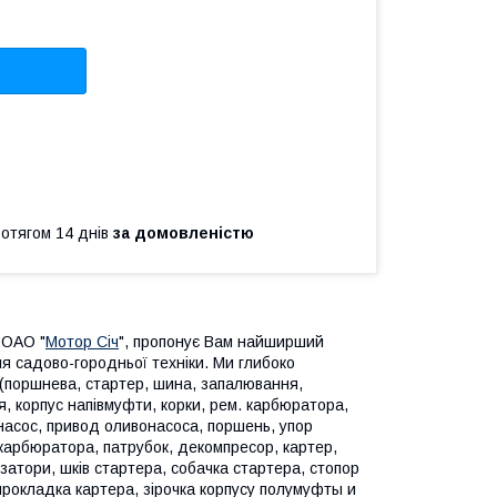
ротягом 14 днів
за домовленістю
 ОАО "
Мотор Січ
", пропонує Вам найширший
ля садово-городньої техніки. Ми глибоко
 (поршнева, стартер, шина, запалювання,
я, корпус напівмуфти, корки, рем. карбюратора,
онасос, привод оливонасоса, поршень, упор
 карбюратора, патрубок, декомпресор, картер,
затори, шків стартера, собачка стартера, стопор
прокладка картера, зірочка корпусу полумуфты и