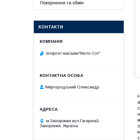
Повернення та обмін
КОНТАКТИ
Інтергет-магазин"Мото-Січ"
Миргородський Олександр
Н
а
с
н
м
м.Запоріжжя вул.Гагаріна3,
з
Запоріжжя, Україна
к
с