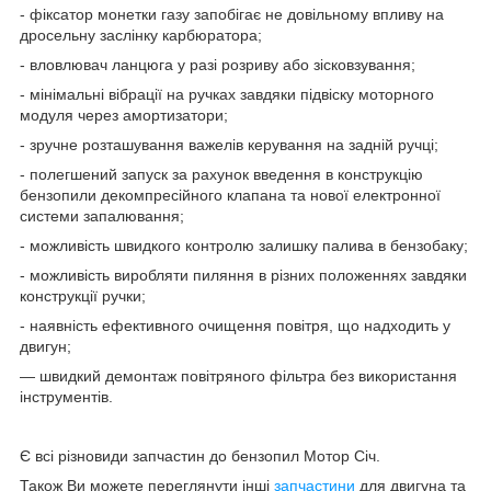
- фіксатор монетки газу запобігає не довільному впливу на
дросельну заслінку карбюратора;
- вловлювач ланцюга у разі розриву або зісковзування;
- мінімальні вібрації на ручках завдяки підвіску моторного
модуля через амортизатори;
- зручне розташування важелів керування на задній ручці;
- полегшений запуск за рахунок введення в конструкцію
бензопили декомпресійного клапана та нової електронної
системи запалювання;
- можливість швидкого контролю залишку палива в бензобаку;
- можливість виробляти пиляння в різних положеннях завдяки
конструкції ручки;
- наявність ефективного очищення повітря, що надходить у
двигун;
— швидкий демонтаж повітряного фільтра без використання
інструментів.
Є всі різновиди запчастин до бензопил Мотор Січ.
Також Ви можете переглянути інші
запчастини
для двигуна та