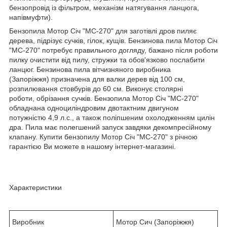
бензопровід із фільтром, механізм натягування ланцюга,
напівмуфти).
Бензопила Мотор Січ "МС-270" для заготівлі дров пиляє
дерева, підрізує сучків, гілок, кущів. Бензинова пила Мотор Січ
"МС-270" потребує правильного догляду, бажано після роботи
пилку очистити від пилу, стружки та обов'язково послабити
ланцюг. Бензинова пила вітчизняного виробника
(Запоріжжя) призначена для валки дерев від 100 см,
розпилювання стовбурів до 60 см. Виконує столярні
роботи, обрізання сучків. Бензопила Мотор Січ "МС-270"
обладнана одноциліндровим двотактним двигуном
потужністю 4,9 л.с., а також поліпшеним охолодженням цилін
дра. Пила має полегшений запуск завдяки декомпресійному
клапану. Купити бензопилу Мотор Січ "МС-270" з річною
гарантією Ви можете в нашому інтернет-магазині.
Характеристики
Виробник
Мотор Сич (Запоріжжя)