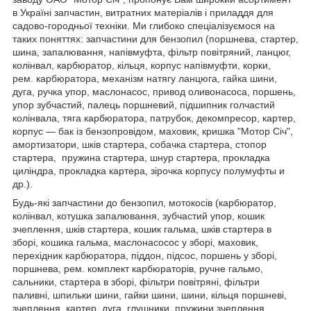
в Україні запчастин, витратних матеріалів і приладдя для
садово-городньої техніки. Ми глибоко спеціалізуємося на
таких поняттях: запчастини для бензопил (поршнева, стартер,
шина, запалювання, напівмуфта, фільтр повітряний, ланцюг,
колінвал, карбюратор, кільця, корпус напівмуфти, корки,
рем. карбюратора, механізм натягу ланцюга, гайка шини,
дуга, ручка упор, маслонасос, привод оливонасоса, поршень,
упор зубчастий, палець поршневий, підшипник голчастий
колінвала, тяга карбюратора, патрубок, декомпресор, картер,
корпус — бак із бензопровідом, маховик, кришка "Мотор Січ",
амортизатори, шків стартера, собачка стартера, стопор
стартера, пружина стартера, шнур стартера, прокладка
циліндра, прокладка картера, зірочка корпусу полумуфты и
др.).
Будь-які запчастини до бензопил, мотокосів (карбюратор,
колінвал, котушка запалювання, зубчастий упор, кошик
зчеплення, шків стартера, кошик гальма, шків стартера в
зборі, кошика гальма, маслонасосос у зборі, маховик,
перехідник карбюратора, піддон, підсос, поршень у зборі,
поршнева, рем. комплект карбюраторів, ручне гальмо,
сальники, стартера в зборі, фільтри повітряні, фільтри
паливні, шпильки шини, гайки шини, шини, кільця поршневі,
зчеплення, картер, дуга, глушники, пружини зчеплення,