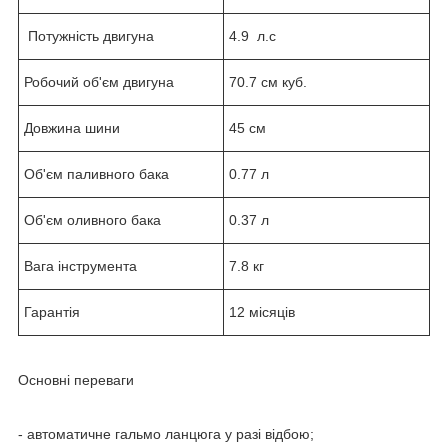
Потужність двигуна
4.9 л.с
Робочий об'єм двигуна
70.7 см куб.
Довжина шини
45 см
Об'єм паливного бака
0.77 л
Об'єм оливного бака
0.37 л
Вага інструмента
7.8 кг
Гарантія
12 місяців
Основні переваги
- автоматичне гальмо ланцюга у разі відбою;