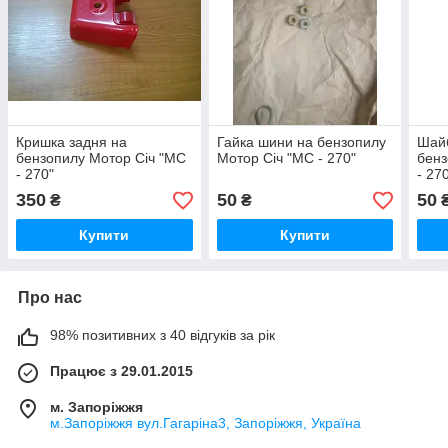
Кришка задня на
Гайка шини на бензопилу
Шайб
бензопилу Мотор Січ "МС
Мотор Січ "МС - 270"
бенз
- 270"
- 27
350
50
50
₴
₴
Купити
Купити
Про нас
98% позитивних з 40 відгуків за рік
Працює з 29.01.2015
м. Запоріжжя
м.Запоріжжя вул.Гагаріна3, Запоріжжя, Україна