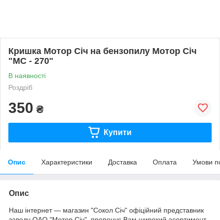
Кришка Мотор Січ на бензопилу Мотор Січ
"МС - 270"
В наявності
Роздріб
350
₴
Купити
Опис
Характеристики
Доставка
Оплата
Умови п
Опис
Наш інтернет — магазин "Сокол Січ" офіційний представник
заводу ОАО "Мотор Січ", пропонує Вам широкий асортимент