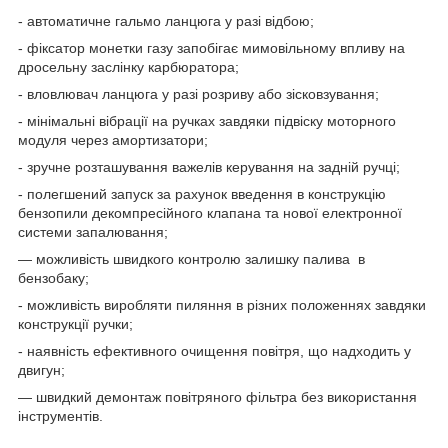
- автоматичне гальмо ланцюга у разі відбою;
- фіксатор монетки газу запобігає мимовільному впливу на
дросельну заслінку карбюратора;
- вловлювач ланцюга у разі розриву або зісковзування;
- мінімальні вібрації на ручках завдяки підвіску моторного
модуля через амортизатори;
- зручне розташування важелів керування на задній ручці;
- полегшений запуск за рахунок введення в конструкцію
бензопили декомпресійного клапана та нової електронної
системи запалювання;
— можливість швидкого контролю залишку палива в
бензобаку;
- можливість виробляти пиляння в різних положеннях завдяки
конструкції ручки;
- наявність ефективного очищення повітря, що надходить у
двигун;
— швидкий демонтаж повітряного фільтра без використання
інструментів.