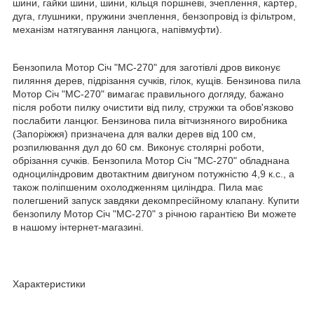
шини, гайки шини, шини, кільця поршневі, зчеплення, картер,
дуга, глушники, пружини зчеплення, бензопровід із фільтром,
механізм натягування ланцюга, напівмуфти).
Бензопила Мотор Січ "МС-270" для заготівлі дров виконує
пиляння дерев, підрізання сучків, гілок, кущів. Бензинова пила
Мотор Січ "МС-270" вимагає правильного догляду, бажано
після роботи пилку очистити від пилу, стружки та обов'язково
послабити ланцюг. Бензинова пила вітчизняного виробника
(Запоріжжя) призначена для валки дерев від 100 см,
розпилювання дул до 60 см. Виконує столярні роботи,
обрізання сучків. Бензопила Мотор Січ "МС-270" обладнана
одноциліндровим двотактним двигуном потужністю 4,9 к.с., а
також поліпшеним охолодженням циліндра. Пила має
полегшений запуск завдяки декомпресійному клапану. Купити
бензопилу Мотор Січ "МС-270" з річною гарантією Ви можете
в нашому інтернет-магазині.
Характеристики