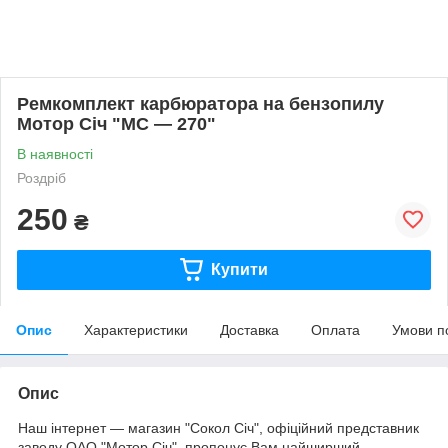
Ремкомплект карбюратора на бензопилу
Мотор Січ "МС — 270"
В наявності
Роздріб
250
₴
Купити
Опис
Характеристики
Доставка
Оплата
Умови п
Опис
Наш інтернет — магазин "Сокол Січ", офіційний представник
заводу ОАО "Мотор Січ", пропонує Вам найширший