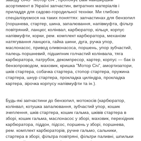
асортимент в Україні запчастин, витратних матеріалів і
приладдя для садово-городильної техніки. Ми глибоко
спеціалізуємося на таких поняттях: запчастинах для бензопил
(поршнева, стартер, шина, запалювання, напівмуфта, фільтр
повітряний, ланцюг, колінвал, карбюратор, кільця, корпус
напівмуфти, корки, рем. комплект карбюратора, механізм
натягування ланцюга, гайка шини, дуга, ручка упор,
маслонасос, привод оливонасоса, поршень, упор зубчастий,
палець поршневий, підшипник голчастий колінвала, тяга
карбюратора, патрубок, декомпресор, картер, корпус — бак із
бензопроводом, маховик, кришка "Мотор Січ", амортизатори,
шків стартера, собачка стартера, стопор стартера, пружина
стартера, шнур стартера, прокладка циліндра, прокладка
картера, зірочка корпусу напівмуфти та ін.).
Будь-які запчастини до бензопил, мотокосів (карбюратор,
колінвал, котушка запалювання, зубчастий упор, кошик
зчеплення, шків стартера, кошик гальма, шківів стартера в
зборі, кошик гальма, маслонасос у зборі, маховик, перехідник
карбюратора, піддон, підсос, поршень у зборі, поршнева,
рем. комплект карбюраторів, ручне гальмо, сальники,
стартера в зборі, фільтра повітряні, фільтри паливні, шпильки