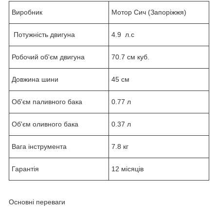
Виробник
Мотор Сич (Запоріжжя)
Потужність двигуна
4.9 л.с
Робочий об'єм двигуна
70.7 см куб.
Довжина шини
45 см
Об'єм паливного бака
0.77 л
Об'єм оливного бака
0.37 л
Вага інструмента
7.8 кг
Гарантія
12 місяців
Основні переваги