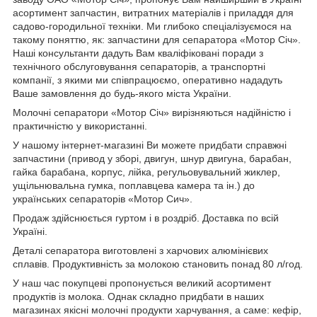
асортимент запчастин, витратних матеріалів і приладдя для
садово-городильної техніки. Ми глибоко спеціалізуємося на
такому поняттю, як: запчастини для сепаратора «Мотор Січ».
Наші консультанти дадуть Вам кваліфіковані поради з
технічного обслуговування сепараторів, а транспортні
компанії, з якими ми співпрацюємо, оперативно нададуть
Ваше замовлення до будь-якого міста України.
Молочні сепаратори «Мотор Січ» вирізняються надійністю і
практичністю у використанні.
У нашому інтернет-магазині Ви можете придбати справжні
запчастини (привод у зборі, двигун, шнур двигуна, барабан,
гайка барабана, корпус, лійка, регульовувальний жиклер,
ущільнювальна гумка, поплавцева камера та ін.) до
українських сепараторів «Мотор Сич».
Продаж здійснюється гуртом і в роздріб. Доставка по всій
Україні.
Деталі сепаратора виготовлені з харчових алюмінієвих
сплавів. Продуктивність за молокою становить понад 80 л/год.
У наш час покупцеві пропонується великий асортимент
продуктів із молока. Однак складно придбати в наших
магазинах якісні молочні продукти харчування, а саме: кефір,