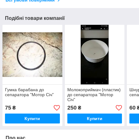
Подібні товари компанії
Гумка барабана до
Молокоприймач (пластик)
Шнур
сепаратора "Мотор Січ"
до сепаратора "Мотор
сепа
Січ"
75
250
60
₴
₴
Купити
Купити
Про нас