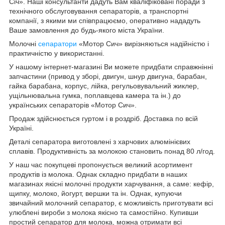
Січ». Наші консультанти дадуть Вам кваліфіковані поради з
технічного обслуговування сепараторів, а транспортні
компанії, з якими ми співпрацюємо, оперативно нададуть
Ваше замовлення до будь-якого міста України.
Молочні
сепаратори
«Мотор Сич» вирізняються надійністю і
практичністю у використанні.
У нашому інтернет-магазині Ви можете придбати справжнінні
запчастини (привод у зборі, двигун, шнур двигуна, барабан,
гайка барабана, корпус, лійка, регульовувальний жиклер,
ущільнювальна гумка, поплавцева камера та ін.) до
українських сепараторів «Мотор Сич».
Продаж здійснюється гуртом і в роздріб. Доставка по всій
Україні.
Деталі сепаратора виготовлені з харчових алюмінієвих
сплавів. Продуктивність за молокою становить понад 80 л/год.
У наш час покупцеві пропонується великий асортимент
продуктів із молока. Однак складно придбати в наших
магазинах якісні молочні продукти харчування, а саме: кефір,
щипку, молоко, йогурт, вершки та ін. Однак, купуючи
звичайний молочний сепаратор, є можливість приготувати всі
улюблені вироби з молока якісно та самостійно. Купивши
простий сепаратор для молока, можна отримати всі